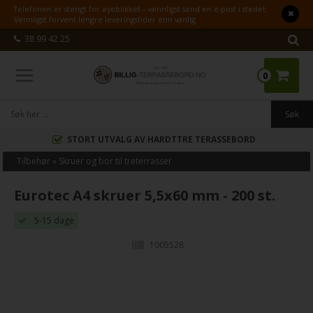
Telefonen er stengt for øyeblikket – vennligst send en e-post i stedet.
Vennligst forvent lengre leveringstider enn vanlig.
38 99 42 25
0
STORT UTVALG AV HARDTTRE TERASSEBORD
Tilbehør
»
Skruer og bor til treterrasser
Eurotec A4 skruer 5,5x60 mm - 200 st.
5-15 dage
1005528