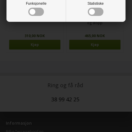
Funksjonelle
Statistiske
Ø5 Forbor med undersenker
Ø5 forbor med undersenker
og stopp
310,00 NOK
465,00 NOK
Ring og få råd
38 99 42 25
Informasjon
Billig-Terrassebord.no