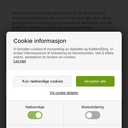
Eurotec A4 syrefaste og rusfrie skruer er de absolutt mest
motstandsdyktige mot vær og vind, noe som gjør dem særlig
godt egnet for montering av terrassebord. Skruene er spesielt
utviklet for å sikre et solid grep, særlig til eksotiske
hardtresorter.
Cookie informasjon
Produkt:
5,5 x 60 mm skrue
Materiale:
A4 syrefast, rustfri
Vi benytter cookies til innsamling av statistikk og trafikkmåling. Vi
Antall:
200 stk.
bruker informasjonen til forbedring av hjemmesiden. Ved å klikke
Rekkeevne:
Ca. 6 m2 (ca 30 skruer pr. m2)
videre, aksepterer du bruken av cookies.
Les mer
Relaterte produkter
Vis cookie detaljer
Nødvendige
Markedsføring