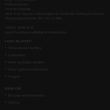
Andersrudveien 1
1914 Ytre Enebakk
Merk: Vi har dessverre ikke mulighet for besøk eller henting på adressen.
Organisasjonsnummer: 921 791 712 MVA
Telefon:
38 99 42 25
E-post:
kundeservice@billig-terrassebord.no
Leter du etter?
Terrassebord i hardttre
Gummifliser
Strøer og Stolper hardttre
Skruer og bor til treterrasser
Propper
Gode råd
Montasje av terrassebord
Oljering