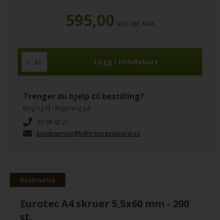
595,00
NOK
inkl. MVA
ks.
Trenger du hjelp til bestilling?
Ring og få rådgivning på
38 99 42 25
kundeservice@billig-terrassebord.no
Beskrivelse
Eurotec A4 skruer 5,5x60 mm - 200
st.