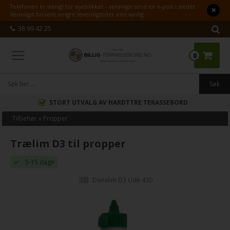
Telefonen er stengt for øyeblikket – vennligst send en e-post i stedet.
Vennligst forvent lengre leveringstider enn vanlig.
38 99 42 25
0
STORT UTVALG AV HARDTTRE TERASSEBORD
Tilbehør
»
Propper
Trælim D3 til propper
5-15 dage
Danalim D3 Ude 430