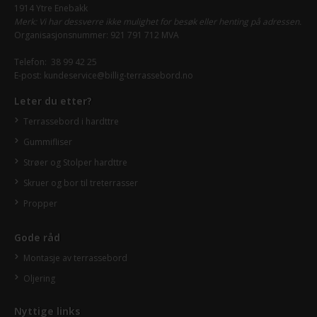
1914 Ytre Enebakk
Merk: Vi har dessverre ikke mulighet for besøk eller henting på adressen.
Organisasjonsnummer: 921 791 712 MVA
Telefon:
38 99 42 25
E-post:
kundeservice@billig-terrassebord.no
Leter du etter?
Terrassebord i hardttre
Gummifliser
Strøer og Stolper hardttre
Skruer og bor til treterrasser
Propper
Gode råd
Montasje av terrassebord
Oljering
Nyttige links