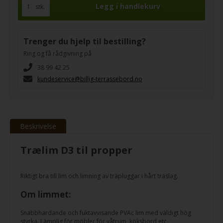
stk.
Trenger du hjelp til bestilling?
Ring og få rådgivning på
38 99 42 25
kundeservice@billig-terrassebord.no
Beskrivelse
Trælim D3 til propper
Riktigt bra till lim och limning av träpluggar i hårt träslag.
Om limmet:
Snabbhärdande och fuktavvisande PVAc lim med väldigt hög
styrka. Lämplig för möbler för våtrum, köksbord etc.