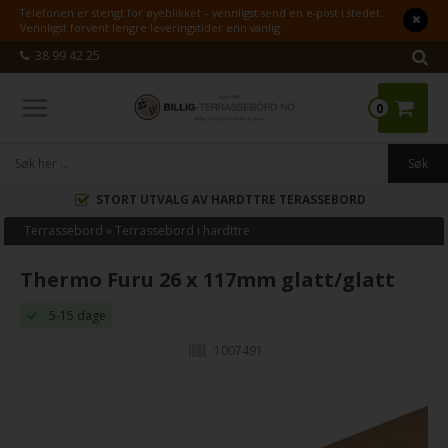
Telefonen er stengt for øyeblikket – vennligst send en e-post i stedet.
Vennligst forvent lengre leveringstider enn vanlig.
38 99 42 25
0
STORT UTVALG AV HARDTTRE TERASSEBORD
Terrassebord
»
Terrassebord i hardttre
Thermo Furu 26 x 117mm glatt/glatt
5-15 dage
1007491