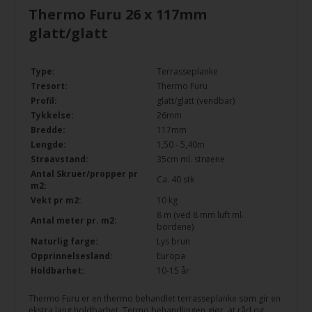
Thermo Furu 26 x 117mm
glatt/glatt
Type:
Terrasseplanke
Tresort:
Thermo Furu
Profil:
glatt/glatt (vendbar)
Tykkelse:
26mm
Bredde:
117mm
Lengde:
1,50 - 5,40m
Strøavstand:
35cm ml. strøene
Antal Skruer/propper pr
Ca. 40 stk
m2:
Vekt pr m2:
10 kg
8 m (ved 8 mm luft ml.
Antal meter pr. m2:
bordene)
Naturlig farge:
Lys brun
Opprinnelsesland:
Europa
Holdbarhet:
10-15 år
Thermo Furu er en thermo behandlet terrasseplanke som gir en
ekstra lang holdbarhet. Termo behandlingen gjør, at råd og