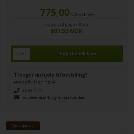
775,00
NOK
inkl. MVA
Pris per
ved kjøp av 40 m2.
697,50
NOK
m2
Trenger du hjelp til bestilling?
Ring og få rådgivning på
38 99 42 25
kundeservice@billig-terrassebord.no
Beskrivelse